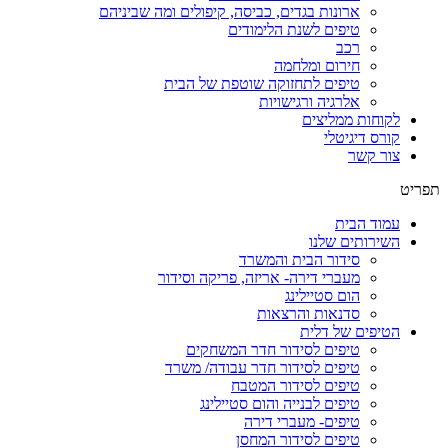
ארונות בגדים, כביסה, קיפולים ומה שביניהם
טיפים לשנת הלימודים
רכב
חירום ומלחמה
טיפים לתחזוקה שוטפת של הבית
אלרגיה ורגישויות
לקוחות ממליצים
קורס דיגיטלי
צור קשר
תפריט
עמוד הבית
השירותים שלנו
סידור הבית והמשרד
מעברי דירה- אריזה, פריקה וסידור
הום סטיילינג
סדנאות והרצאות
הטיפים של דלית
טיפים לסידור חדר המשחקים
טיפים לסידור חדר עבודה/ משרד
טיפים לסידור המטבח
טיפים לבנייה והום סטיילינג
טיפים- מעברי דירה
טיפים לסידור המחסן