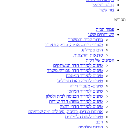
קורס דיגיטלי
צור קשר
תפריט
עמוד הבית
השירותים שלנו
סידור הבית והמשרד
מעברי דירה- אריזה, פריקה וסידור
הום סטיילינג
סדנאות והרצאות
הטיפים של דלית
טיפים לסידור חדר המשחקים
טיפים לסידור חדר עבודה/ משרד
טיפים לסידור המטבח
טיפים לבנייה והום סטיילינג
טיפים- מעברי דירה
טיפים לסידור המחסן
טיפים לסידור הכניסה לבית ולסלון
טיפים לסידור מזווה/ חדר שירות
טיפים לסידור חדרי רחצה
ארונות בגדים, כביסה, קיפולים ומה שביניהם
טיפים לשנת הלימודים
רכב
חירום ומלחמה