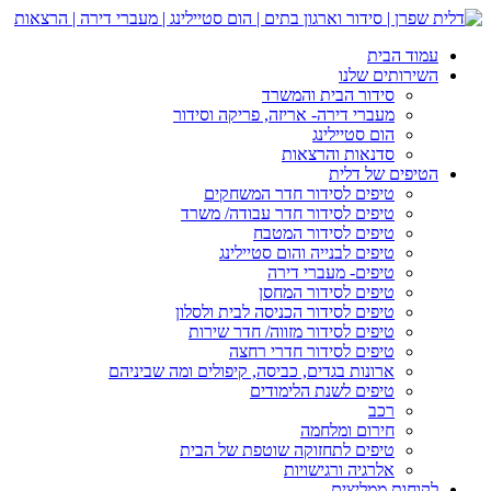
עמוד הבית
השירותים שלנו
סידור הבית והמשרד
מעברי דירה- אריזה, פריקה וסידור
הום סטיילינג
סדנאות והרצאות
הטיפים של דלית
טיפים לסידור חדר המשחקים
טיפים לסידור חדר עבודה/ משרד
טיפים לסידור המטבח
טיפים לבנייה והום סטיילינג
טיפים- מעברי דירה
טיפים לסידור המחסן
טיפים לסידור הכניסה לבית ולסלון
טיפים לסידור מזווה/ חדר שירות
טיפים לסידור חדרי רחצה
ארונות בגדים, כביסה, קיפולים ומה שביניהם
טיפים לשנת הלימודים
רכב
חירום ומלחמה
טיפים לתחזוקה שוטפת של הבית
אלרגיה ורגישויות
לקוחות ממליצים