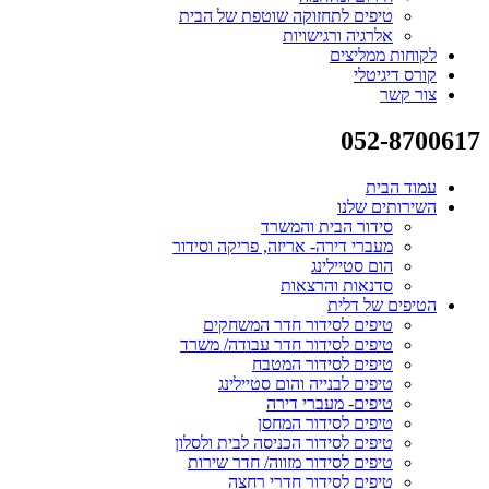
טיפים לתחזוקה שוטפת של הבית
אלרגיה ורגישויות
לקוחות ממליצים
קורס דיגיטלי
צור קשר
052-8700617
עמוד הבית
השירותים שלנו
סידור הבית והמשרד
מעברי דירה- אריזה, פריקה וסידור
הום סטיילינג
סדנאות והרצאות
הטיפים של דלית
טיפים לסידור חדר המשחקים
טיפים לסידור חדר עבודה/ משרד
טיפים לסידור המטבח
טיפים לבנייה והום סטיילינג
טיפים- מעברי דירה
טיפים לסידור המחסן
טיפים לסידור הכניסה לבית ולסלון
טיפים לסידור מזווה/ חדר שירות
טיפים לסידור חדרי רחצה