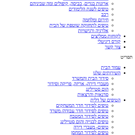
ארונות בגדים, כביסה, קיפולים ומה שביניהם
טיפים לשנת הלימודים
רכב
חירום ומלחמה
טיפים לתחזוקה שוטפת של הבית
אלרגיה ורגישויות
לקוחות ממליצים
קורס דיגיטלי
צור קשר
תפריט
עמוד הבית
השירותים שלנו
סידור הבית והמשרד
מעברי דירה- אריזה, פריקה וסידור
הום סטיילינג
סדנאות והרצאות
הטיפים של דלית
טיפים לסידור חדר המשחקים
טיפים לסידור חדר עבודה/ משרד
טיפים לסידור המטבח
טיפים לבנייה והום סטיילינג
טיפים- מעברי דירה
טיפים לסידור המחסן