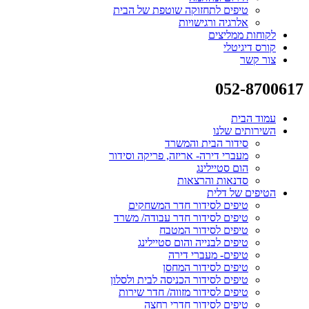
טיפים לתחזוקה שוטפת של הבית
אלרגיה ורגישויות
לקוחות ממליצים
קורס דיגיטלי
צור קשר
052-8700617
עמוד הבית
השירותים שלנו
סידור הבית והמשרד
מעברי דירה- אריזה, פריקה וסידור
הום סטיילינג
סדנאות והרצאות
הטיפים של דלית
טיפים לסידור חדר המשחקים
טיפים לסידור חדר עבודה/ משרד
טיפים לסידור המטבח
טיפים לבנייה והום סטיילינג
טיפים- מעברי דירה
טיפים לסידור המחסן
טיפים לסידור הכניסה לבית ולסלון
טיפים לסידור מזווה/ חדר שירות
טיפים לסידור חדרי רחצה