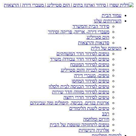
עמוד הבית
השירותים שלנו
סידור הבית והמשרד
מעברי דירה- אריזה, פריקה וסידור
הום סטיילינג
סדנאות והרצאות
הטיפים של דלית
טיפים לסידור חדר המשחקים
טיפים לסידור חדר עבודה/ משרד
טיפים לסידור המטבח
טיפים לבנייה והום סטיילינג
טיפים- מעברי דירה
טיפים לסידור המחסן
טיפים לסידור הכניסה לבית ולסלון
טיפים לסידור מזווה/ חדר שירות
טיפים לסידור חדרי רחצה
ארונות בגדים, כביסה, קיפולים ומה שביניהם
טיפים לשנת הלימודים
רכב
חירום ומלחמה
טיפים לתחזוקה שוטפת של הבית
אלרגיה ורגישויות
לקוחות ממליצים