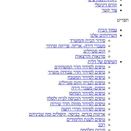
קורס דיגיטלי
צור קשר
תפריט
עמוד הבית
השירותים שלנו
סידור הבית והמשרד
מעברי דירה- אריזה, פריקה וסידור
הום סטיילינג
סדנאות והרצאות
הטיפים של דלית
טיפים לסידור חדר המשחקים
טיפים לסידור חדר עבודה/ משרד
טיפים לסידור המטבח
טיפים לבנייה והום סטיילינג
טיפים- מעברי דירה
טיפים לסידור המחסן
טיפים לסידור הכניסה לבית ולסלון
טיפים לסידור מזווה/ חדר שירות
טיפים לסידור חדרי רחצה
ארונות בגדים, כביסה, קיפולים ומה שביניהם
טיפים לשנת הלימודים
רכב
חירום ומלחמה