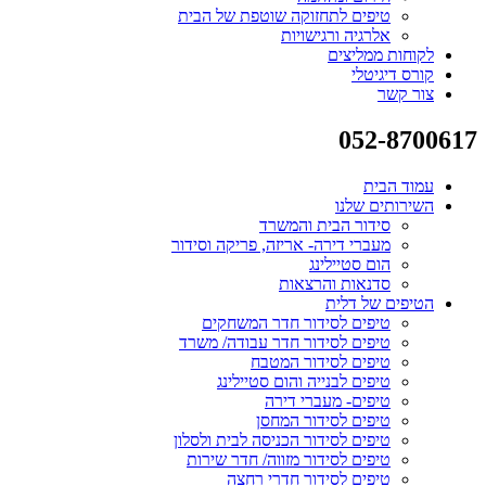
טיפים לתחזוקה שוטפת של הבית
אלרגיה ורגישויות
לקוחות ממליצים
קורס דיגיטלי
צור קשר
052-8700617
עמוד הבית
השירותים שלנו
סידור הבית והמשרד
מעברי דירה- אריזה, פריקה וסידור
הום סטיילינג
סדנאות והרצאות
הטיפים של דלית
טיפים לסידור חדר המשחקים
טיפים לסידור חדר עבודה/ משרד
טיפים לסידור המטבח
טיפים לבנייה והום סטיילינג
טיפים- מעברי דירה
טיפים לסידור המחסן
טיפים לסידור הכניסה לבית ולסלון
טיפים לסידור מזווה/ חדר שירות
טיפים לסידור חדרי רחצה