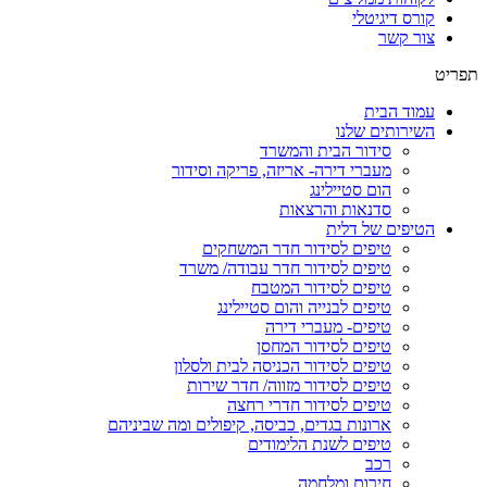
קורס דיגיטלי
צור קשר
תפריט
עמוד הבית
השירותים שלנו
סידור הבית והמשרד
מעברי דירה- אריזה, פריקה וסידור
הום סטיילינג
סדנאות והרצאות
הטיפים של דלית
טיפים לסידור חדר המשחקים
טיפים לסידור חדר עבודה/ משרד
טיפים לסידור המטבח
טיפים לבנייה והום סטיילינג
טיפים- מעברי דירה
טיפים לסידור המחסן
טיפים לסידור הכניסה לבית ולסלון
טיפים לסידור מזווה/ חדר שירות
טיפים לסידור חדרי רחצה
ארונות בגדים, כביסה, קיפולים ומה שביניהם
טיפים לשנת הלימודים
רכב
חירום ומלחמה