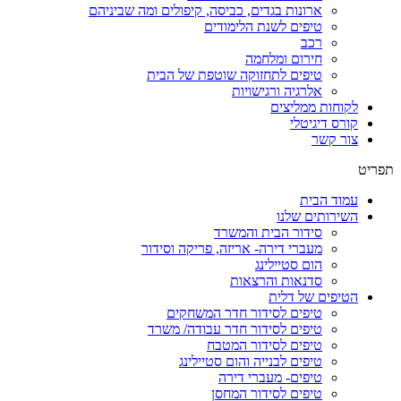
ארונות בגדים, כביסה, קיפולים ומה שביניהם
טיפים לשנת הלימודים
רכב
חירום ומלחמה
טיפים לתחזוקה שוטפת של הבית
אלרגיה ורגישויות
לקוחות ממליצים
קורס דיגיטלי
צור קשר
תפריט
עמוד הבית
השירותים שלנו
סידור הבית והמשרד
מעברי דירה- אריזה, פריקה וסידור
הום סטיילינג
סדנאות והרצאות
הטיפים של דלית
טיפים לסידור חדר המשחקים
טיפים לסידור חדר עבודה/ משרד
טיפים לסידור המטבח
טיפים לבנייה והום סטיילינג
טיפים- מעברי דירה
טיפים לסידור המחסן