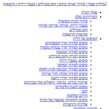
עמוד הבית
השירותים שלנו
סידור הבית והמשרד
מעברי דירה- אריזה, פריקה וסידור
הום סטיילינג
סדנאות והרצאות
הטיפים של דלית
טיפים לסידור חדר המשחקים
טיפים לסידור חדר עבודה/ משרד
טיפים לסידור המטבח
טיפים לבנייה והום סטיילינג
טיפים- מעברי דירה
טיפים לסידור המחסן
טיפים לסידור הכניסה לבית ולסלון
טיפים לסידור מזווה/ חדר שירות
טיפים לסידור חדרי רחצה
ארונות בגדים, כביסה, קיפולים ומה שביניהם
טיפים לשנת הלימודים
רכב
חירום ומלחמה
טיפים לתחזוקה שוטפת של הבית
אלרגיה ורגישויות
לקוחות ממליצים