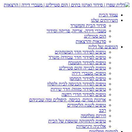
עמוד הבית
השירותים שלנו
סידור הבית והמשרד
מעברי דירה- אריזה, פריקה וסידור
הום סטיילינג
סדנאות והרצאות
הטיפים של דלית
טיפים לסידור חדר המשחקים
טיפים לסידור חדר עבודה/ משרד
טיפים לסידור המטבח
טיפים לבנייה והום סטיילינג
טיפים- מעברי דירה
טיפים לסידור המחסן
טיפים לסידור הכניסה לבית ולסלון
טיפים לסידור מזווה/ חדר שירות
טיפים לסידור חדרי רחצה
ארונות בגדים, כביסה, קיפולים ומה שביניהם
טיפים לשנת הלימודים
רכב
חירום ומלחמה
טיפים לתחזוקה שוטפת של הבית
אלרגיה ורגישויות
לקוחות ממליצים