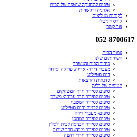
טיפים לתחזוקה שוטפת של הבית
אלרגיה ורגישויות
לקוחות ממליצים
קורס דיגיטלי
צור קשר
052-8700617
עמוד הבית
השירותים שלנו
סידור הבית והמשרד
מעברי דירה- אריזה, פריקה וסידור
הום סטיילינג
סדנאות והרצאות
הטיפים של דלית
טיפים לסידור חדר המשחקים
טיפים לסידור חדר עבודה/ משרד
טיפים לסידור המטבח
טיפים לבנייה והום סטיילינג
טיפים- מעברי דירה
טיפים לסידור המחסן
טיפים לסידור הכניסה לבית ולסלון
טיפים לסידור מזווה/ חדר שירות
טיפים לסידור חדרי רחצה