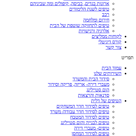
ארונות בגדים, כביסה, קיפולים ומה שביניהם
טיפים לשנת הלימודים
רכב
חירום ומלחמה
טיפים לתחזוקה שוטפת של הבית
אלרגיה ורגישויות
לקוחות ממליצים
קורס דיגיטלי
צור קשר
תפריט
עמוד הבית
השירותים שלנו
סידור הבית והמשרד
מעברי דירה- אריזה, פריקה וסידור
הום סטיילינג
סדנאות והרצאות
הטיפים של דלית
טיפים לסידור חדר המשחקים
טיפים לסידור חדר עבודה/ משרד
טיפים לסידור המטבח
טיפים לבנייה והום סטיילינג
טיפים- מעברי דירה
טיפים לסידור המחסן