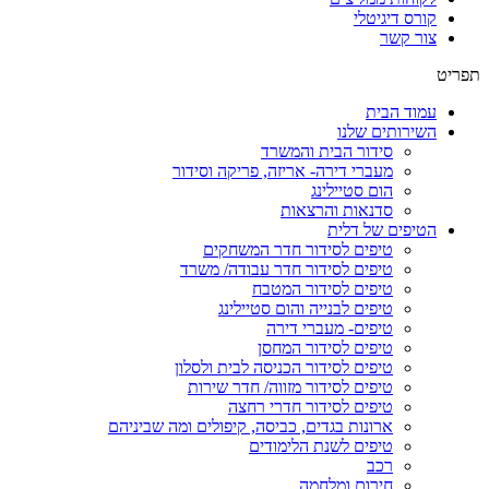
קורס דיגיטלי
צור קשר
תפריט
עמוד הבית
השירותים שלנו
סידור הבית והמשרד
מעברי דירה- אריזה, פריקה וסידור
הום סטיילינג
סדנאות והרצאות
הטיפים של דלית
טיפים לסידור חדר המשחקים
טיפים לסידור חדר עבודה/ משרד
טיפים לסידור המטבח
טיפים לבנייה והום סטיילינג
טיפים- מעברי דירה
טיפים לסידור המחסן
טיפים לסידור הכניסה לבית ולסלון
טיפים לסידור מזווה/ חדר שירות
טיפים לסידור חדרי רחצה
ארונות בגדים, כביסה, קיפולים ומה שביניהם
טיפים לשנת הלימודים
רכב
חירום ומלחמה