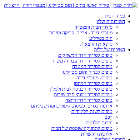
עמוד הבית
השירותים שלנו
סידור הבית והמשרד
מעברי דירה- אריזה, פריקה וסידור
הום סטיילינג
סדנאות והרצאות
הטיפים של דלית
טיפים לסידור חדר המשחקים
טיפים לסידור חדר עבודה/ משרד
טיפים לסידור המטבח
טיפים לבנייה והום סטיילינג
טיפים- מעברי דירה
טיפים לסידור המחסן
טיפים לסידור הכניסה לבית ולסלון
טיפים לסידור מזווה/ חדר שירות
טיפים לסידור חדרי רחצה
ארונות בגדים, כביסה, קיפולים ומה שביניהם
טיפים לשנת הלימודים
רכב
חירום ומלחמה
טיפים לתחזוקה שוטפת של הבית
אלרגיה ורגישויות
לקוחות ממליצים