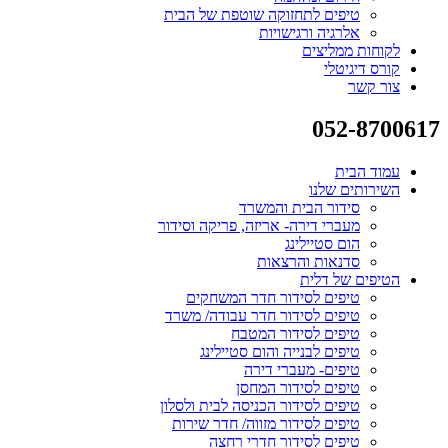
טיפים לתחזוקה שוטפת של הבית
אלרגיה ורגישויות
לקוחות ממליצים
קורס דיגיטלי
צור קשר
052-8700617
עמוד הבית
השירותים שלנו
סידור הבית והמשרד
מעברי דירה- אריזה, פריקה וסידור
הום סטיילינג
סדנאות והרצאות
הטיפים של דלית
טיפים לסידור חדר המשחקים
טיפים לסידור חדר עבודה/ משרד
טיפים לסידור המטבח
טיפים לבנייה והום סטיילינג
טיפים- מעברי דירה
טיפים לסידור המחסן
טיפים לסידור הכניסה לבית ולסלון
טיפים לסידור מזווה/ חדר שירות
טיפים לסידור חדרי רחצה