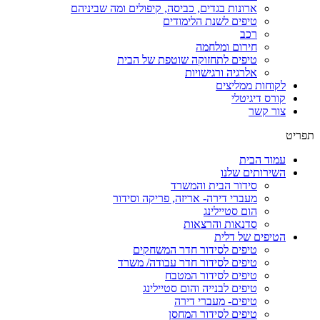
ארונות בגדים, כביסה, קיפולים ומה שביניהם
טיפים לשנת הלימודים
רכב
חירום ומלחמה
טיפים לתחזוקה שוטפת של הבית
אלרגיה ורגישויות
לקוחות ממליצים
קורס דיגיטלי
צור קשר
תפריט
עמוד הבית
השירותים שלנו
סידור הבית והמשרד
מעברי דירה- אריזה, פריקה וסידור
הום סטיילינג
סדנאות והרצאות
הטיפים של דלית
טיפים לסידור חדר המשחקים
טיפים לסידור חדר עבודה/ משרד
טיפים לסידור המטבח
טיפים לבנייה והום סטיילינג
טיפים- מעברי דירה
טיפים לסידור המחסן