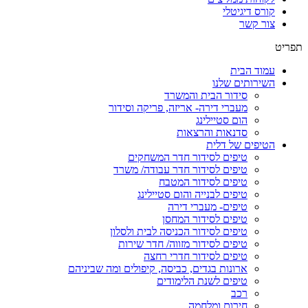
קורס דיגיטלי
צור קשר
תפריט
עמוד הבית
השירותים שלנו
סידור הבית והמשרד
מעברי דירה- אריזה, פריקה וסידור
הום סטיילינג
סדנאות והרצאות
הטיפים של דלית
טיפים לסידור חדר המשחקים
טיפים לסידור חדר עבודה/ משרד
טיפים לסידור המטבח
טיפים לבנייה והום סטיילינג
טיפים- מעברי דירה
טיפים לסידור המחסן
טיפים לסידור הכניסה לבית ולסלון
טיפים לסידור מזווה/ חדר שירות
טיפים לסידור חדרי רחצה
ארונות בגדים, כביסה, קיפולים ומה שביניהם
טיפים לשנת הלימודים
רכב
חירום ומלחמה