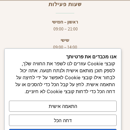
שעות פעילות
ראשון – חמישי
21:00 – 09:00
שישי
14:00 – 09:00
אנו מכבדים את פרטיותך
מפת אתר
השירותים שלי
קובצי Cookie עוזרים לנו לשפר את החוויה שלך,
לספק תוכן מותאם אישית ולנתח תנועה. אתה יכול
לבחור אילו קובצי Cookie לאפשר על ידי לחיצה על
סידור הבית והמשרד
עמוד הבית
התאמה אישית. לחץ על קבל הכל כדי להסכים או על
סדנאות והרצאות
השירותים שלנו
דחה הכל כדי לדחות קובצי Cookie לא חיוניים.
הום סטיילינג
הטיפים של דלית
מעברי דירה- אריזה, פריקה
התאמה אישית
לקוחות ממליצים
וסידור
מדיניות פרטיות
דחה הכל