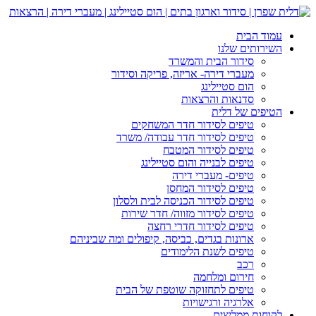
עמוד הבית
השירותים שלנו
סידור הבית והמשרד
מעברי דירה- אריזה, פריקה וסידור
הום סטיילינג
סדנאות והרצאות
הטיפים של דלית
טיפים לסידור חדר המשחקים
טיפים לסידור חדר עבודה/ משרד
טיפים לסידור המטבח
טיפים לבנייה והום סטיילינג
טיפים- מעברי דירה
טיפים לסידור המחסן
טיפים לסידור הכניסה לבית ולסלון
טיפים לסידור מזווה/ חדר שירות
טיפים לסידור חדרי רחצה
ארונות בגדים, כביסה, קיפולים ומה שביניהם
טיפים לשנת הלימודים
רכב
חירום ומלחמה
טיפים לתחזוקה שוטפת של הבית
אלרגיה ורגישויות
לקוחות ממליצים