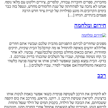
מחברות, ספרים וחוברות עבודה, קלסרים, ציורים וילקוט עם מלאי נוסף.
אנחנו לא נחכה עד לפתיחתה של שנת הלימודים מחדש, ונטפל בזה כבר
בימים הקרובים.זה מונע כפילויות של קניית ציוד חדש הרבה
פעמים.בינתיים, הניחו […]
חירום ומלחמה
מפונים שחוזרים לביתם התפניתם מהבית שלכם ועכשיו אתם חוזרים
אליו?לא יודעים מאיפה להתחיל או מה קודם?כל הבית שקיות, תיקים
ומזוודות, ואתם בכאוס מוחלט במקום שלכם?עצרו. עכשיו. לא אחר
כך.קחו נשימה עמוקה, ועברו על השלבים שהכנתי בדיוק עבורכם. 1.
בדקו- הבית נמצא במצב שאפשר לארגן אותו או שישנה פגיעה כלשהי
כתוצאה מהמלחמה?אם אפשרי לסדר, עברו לשלבים […]
רכב
לא לוקחים את הרכב לשטיפה פנימית כשאי אפשר באמת לנקות אותו
ברצינות. לקראת שטיפת הרכב: 1. רוקנו, מראש, מהרכב את כוס הקפה
ששכחתם, את הבובה של הילדה, בקבוק המים של הילד שנפל מתחת
לכיסא הנהג, הציורים שלא הוצאתם אתמול אחרי החזרה מהגן, מטבעות