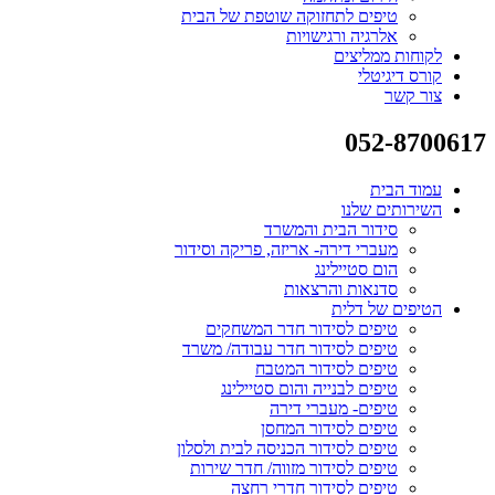
טיפים לתחזוקה שוטפת של הבית
אלרגיה ורגישויות
לקוחות ממליצים
קורס דיגיטלי
צור קשר
052-8700617
עמוד הבית
השירותים שלנו
סידור הבית והמשרד
מעברי דירה- אריזה, פריקה וסידור
הום סטיילינג
סדנאות והרצאות
הטיפים של דלית
טיפים לסידור חדר המשחקים
טיפים לסידור חדר עבודה/ משרד
טיפים לסידור המטבח
טיפים לבנייה והום סטיילינג
טיפים- מעברי דירה
טיפים לסידור המחסן
טיפים לסידור הכניסה לבית ולסלון
טיפים לסידור מזווה/ חדר שירות
טיפים לסידור חדרי רחצה