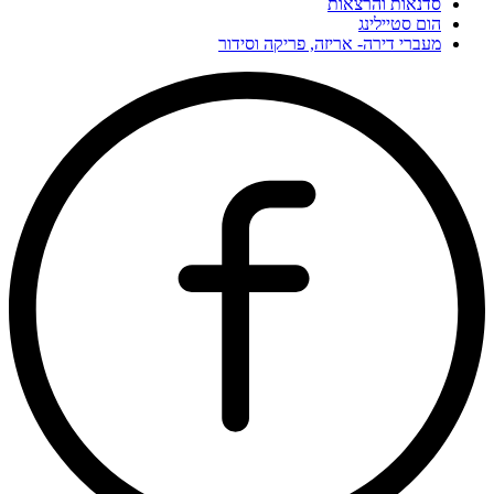
סדנאות והרצאות
הום סטיילינג
מעברי דירה- אריזה, פריקה וסידור