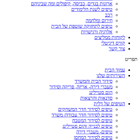
ארונות בגדים, כביסה, קיפולים ומה שביניהם
טיפים לשנת הלימודים
רכב
חירום ומלחמה
טיפים לתחזוקה שוטפת של הבית
אלרגיה ורגישויות
לקוחות ממליצים
קורס דיגיטלי
צור קשר
תפריט
עמוד הבית
השירותים שלנו
סידור הבית והמשרד
מעברי דירה- אריזה, פריקה וסידור
הום סטיילינג
סדנאות והרצאות
הטיפים של דלית
טיפים לסידור חדר המשחקים
טיפים לסידור חדר עבודה/ משרד
טיפים לסידור המטבח
טיפים לבנייה והום סטיילינג
טיפים- מעברי דירה
טיפים לסידור המחסן