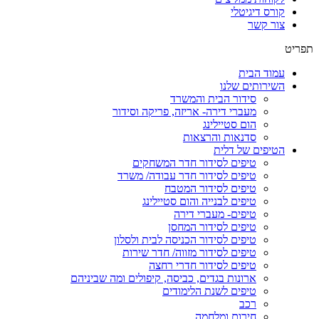
קורס דיגיטלי
צור קשר
תפריט
עמוד הבית
השירותים שלנו
סידור הבית והמשרד
מעברי דירה- אריזה, פריקה וסידור
הום סטיילינג
סדנאות והרצאות
הטיפים של דלית
טיפים לסידור חדר המשחקים
טיפים לסידור חדר עבודה/ משרד
טיפים לסידור המטבח
טיפים לבנייה והום סטיילינג
טיפים- מעברי דירה
טיפים לסידור המחסן
טיפים לסידור הכניסה לבית ולסלון
טיפים לסידור מזווה/ חדר שירות
טיפים לסידור חדרי רחצה
ארונות בגדים, כביסה, קיפולים ומה שביניהם
טיפים לשנת הלימודים
רכב
חירום ומלחמה