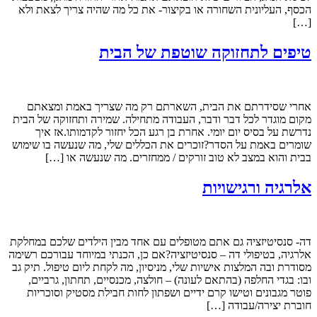
הכסף, העליונית השחורה או בקיצור- את כל מה שהיה צריך לצאת ולא
[…]
טיפים לתחזוקה שוטפת של הבית
אחרי שסידרתם את הבית, השארתם רק מה שצריך באמת ומצאתם
מקום מוגדר לכל דבר ודבר, העבודה מתחילה. שמירה ותחזוקה של הבית
נדרשת על בסיס יום יומי. אחרת בן רגע הכל יחזור לקדמותו.אז איך
שומרים באמת על הסדר?זוכרים את הכללים שלי, מה שנעשה בו שימוש
בבית והוא במצב לא טוב זורקים / ממחזרים. מה שנעשה או […]
אלרגיה ורגישויות
דה- סנסיטיזציה גם אתם מטופלים עם אחד מבין הילדים שלכם במחלקת
אלרגיה, בטיפולי דה – סנסיטיזציה?אם כן, הכנתי במיוחד עבורכם רשימה
מסודרת ובה המלצות אישיות שלי, מניסיון, מה לקחת ליום טיפול. תיק גב
ובו: בגדי החלפה (בהתאם לעונה) – חולצה, מכנסיים, תחתון, גרביים,
פוטר מגבונים וטישו קרם ידיים ושפתון לחות חבילת מסטיק וסוכריות
חוברת יצירה/עבודה […]