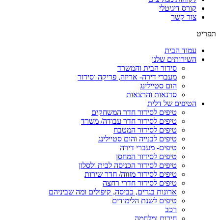
קורס דיגיטלי
צור קשר
תפריט
עמוד הבית
השירותים שלנו
סידור הבית והמשרד
מעברי דירה- אריזה, פריקה וסידור
הום סטיילינג
סדנאות והרצאות
הטיפים של דלית
טיפים לסידור חדר המשחקים
טיפים לסידור חדר עבודה/ משרד
טיפים לסידור המטבח
טיפים לבנייה והום סטיילינג
טיפים- מעברי דירה
טיפים לסידור המחסן
טיפים לסידור הכניסה לבית ולסלון
טיפים לסידור מזווה/ חדר שירות
טיפים לסידור חדרי רחצה
ארונות בגדים, כביסה, קיפולים ומה שביניהם
טיפים לשנת הלימודים
רכב
חירום ומלחמה