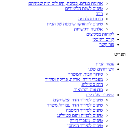
ארונות בגדים, כביסה, קיפולים ומה שביניהם
טיפים לשנת הלימודים
רכב
חירום ומלחמה
טיפים לתחזוקה שוטפת של הבית
אלרגיה ורגישויות
לקוחות ממליצים
קורס דיגיטלי
צור קשר
תפריט
עמוד הבית
השירותים שלנו
סידור הבית והמשרד
מעברי דירה- אריזה, פריקה וסידור
הום סטיילינג
סדנאות והרצאות
הטיפים של דלית
טיפים לסידור חדר המשחקים
טיפים לסידור חדר עבודה/ משרד
טיפים לסידור המטבח
טיפים לבנייה והום סטיילינג
טיפים- מעברי דירה
טיפים לסידור המחסן