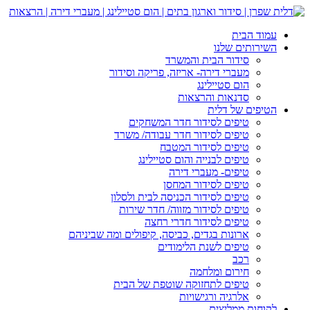
עמוד הבית
השירותים שלנו
סידור הבית והמשרד
מעברי דירה- אריזה, פריקה וסידור
הום סטיילינג
סדנאות והרצאות
הטיפים של דלית
טיפים לסידור חדר המשחקים
טיפים לסידור חדר עבודה/ משרד
טיפים לסידור המטבח
טיפים לבנייה והום סטיילינג
טיפים- מעברי דירה
טיפים לסידור המחסן
טיפים לסידור הכניסה לבית ולסלון
טיפים לסידור מזווה/ חדר שירות
טיפים לסידור חדרי רחצה
ארונות בגדים, כביסה, קיפולים ומה שביניהם
טיפים לשנת הלימודים
רכב
חירום ומלחמה
טיפים לתחזוקה שוטפת של הבית
אלרגיה ורגישויות
לקוחות ממליצים