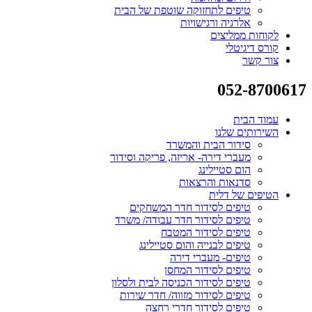
טיפים לתחזוקה שוטפת של הבית
אלרגיה ורגישויות
לקוחות ממליצים
קורס דיגיטלי
צור קשר
052-8700617
עמוד הבית
השירותים שלנו
סידור הבית והמשרד
מעברי דירה- אריזה, פריקה וסידור
הום סטיילינג
סדנאות והרצאות
הטיפים של דלית
טיפים לסידור חדר המשחקים
טיפים לסידור חדר עבודה/ משרד
טיפים לסידור המטבח
טיפים לבנייה והום סטיילינג
טיפים- מעברי דירה
טיפים לסידור המחסן
טיפים לסידור הכניסה לבית ולסלון
טיפים לסידור מזווה/ חדר שירות
טיפים לסידור חדרי רחצה