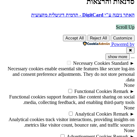
סדנאות והרצאות
האתר ניבנה ע"י DigitCard - תדמית דיגיטלית מקצועית
Scroll Up
Accept All
Reject All
Customize
Powered by
✖
...
show more
Necessary Cookies
Standard
►
Necessary cookies enable essential site features like secure log-ins
and consent preference adjustments. They do not store personal
data.
None
Functional Cookies
Remark
►
Functional cookies support features like content sharing on social
media, collecting feedback, and enabling third-party tools.
None
Analytical Cookies
Remark
►
Analytical cookies track visitor interactions, providing insights on
metrics like visitor count, bounce rate, and traffic sources.
None
Advertisement Cookies
Remark
►