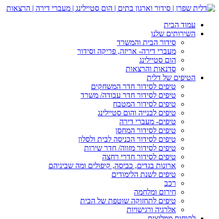
עמוד הבית
השירותים שלנו
סידור הבית והמשרד
מעברי דירה- אריזה, פריקה וסידור
הום סטיילינג
סדנאות והרצאות
הטיפים של דלית
טיפים לסידור חדר המשחקים
טיפים לסידור חדר עבודה/ משרד
טיפים לסידור המטבח
טיפים לבנייה והום סטיילינג
טיפים- מעברי דירה
טיפים לסידור המחסן
טיפים לסידור הכניסה לבית ולסלון
טיפים לסידור מזווה/ חדר שירות
טיפים לסידור חדרי רחצה
ארונות בגדים, כביסה, קיפולים ומה שביניהם
טיפים לשנת הלימודים
רכב
חירום ומלחמה
טיפים לתחזוקה שוטפת של הבית
אלרגיה ורגישויות
לקוחות ממליצים