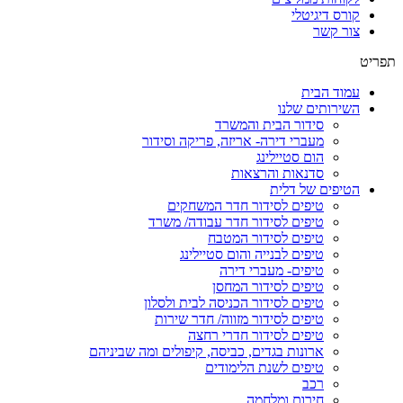
קורס דיגיטלי
צור קשר
תפריט
עמוד הבית
השירותים שלנו
סידור הבית והמשרד
מעברי דירה- אריזה, פריקה וסידור
הום סטיילינג
סדנאות והרצאות
הטיפים של דלית
טיפים לסידור חדר המשחקים
טיפים לסידור חדר עבודה/ משרד
טיפים לסידור המטבח
טיפים לבנייה והום סטיילינג
טיפים- מעברי דירה
טיפים לסידור המחסן
טיפים לסידור הכניסה לבית ולסלון
טיפים לסידור מזווה/ חדר שירות
טיפים לסידור חדרי רחצה
ארונות בגדים, כביסה, קיפולים ומה שביניהם
טיפים לשנת הלימודים
רכב
חירום ומלחמה