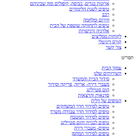
ארונות בגדים, כביסה, קיפולים ומה שביניהם
טיפים לשנת הלימודים
רכב
חירום ומלחמה
טיפים לתחזוקה שוטפת של הבית
אלרגיה ורגישויות
לקוחות ממליצים
קורס דיגיטלי
צור קשר
תפריט
עמוד הבית
השירותים שלנו
סידור הבית והמשרד
מעברי דירה- אריזה, פריקה וסידור
הום סטיילינג
סדנאות והרצאות
הטיפים של דלית
טיפים לסידור חדר המשחקים
טיפים לסידור חדר עבודה/ משרד
טיפים לסידור המטבח
טיפים לבנייה והום סטיילינג
טיפים- מעברי דירה
טיפים לסידור המחסן