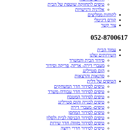
טיפים לתחזוקה שוטפת של הבית
אלרגיה ורגישויות
לקוחות ממליצים
קורס דיגיטלי
צור קשר
052-8700617
עמוד הבית
השירותים שלנו
סידור הבית והמשרד
מעברי דירה- אריזה, פריקה וסידור
הום סטיילינג
סדנאות והרצאות
הטיפים של דלית
טיפים לסידור חדר המשחקים
טיפים לסידור חדר עבודה/ משרד
טיפים לסידור המטבח
טיפים לבנייה והום סטיילינג
טיפים- מעברי דירה
טיפים לסידור המחסן
טיפים לסידור הכניסה לבית ולסלון
טיפים לסידור מזווה/ חדר שירות
טיפים לסידור חדרי רחצה